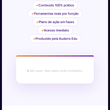
✓
Conteúdo 100% prático
✓
Ferramentas reais por função
✓
Plano de ação em fases
✓
Acesso imediato
✓
Produzido pela Audens Edu
🔒 Sem spam. Seus dados estão protegidos.