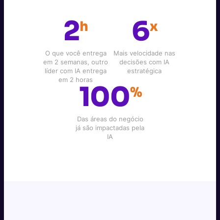
2
6
h
x
O que você entrega
Mais velocidade nas
em 2 semanas, outro
decisões com IA
líder com IA entrega
estratégica
em 2 horas
100
%
Das áreas do negócio
já são impactadas pela
IA