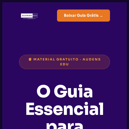
Baixar Guia Grátis →
📘 MATERIAL GRATUITO · AUDENS
EDU
O Guia
Essencial
para